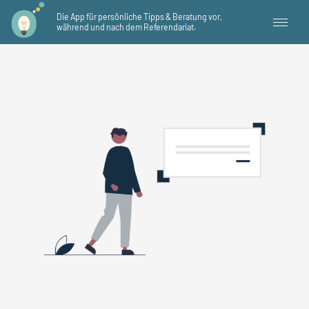
Zum
Die App für persönliche Tipps & Beratung vor,
Inhalt
während und nach dem Referendariat.
springen