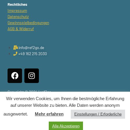
Rechtliches
Impressum
Datenschutz
Gewinnspielbedingungen
AGB & Widerruf
info@ref2go.de
+49 162 215 2030
F
I
a
n
c
s
e
t
Copyright © 2024 | ref2go
Wir verwenden Cookies, um Ihnen die bestmögliche Erfahrung
b
a
auf unserer Website zu bieten. Alle Daten werden anonym
o
g
o
r
ausgewertet.
Mehr erfahren
Einstellungen / Erforderliche
Diese Website wurde realisiert von
Maximilian Topp – Growth Hacking,
k
a
das funktioniert. Strategie & Marketing aus Dortmund & Ruhrgebiet.
Alle Akzeptieren
m